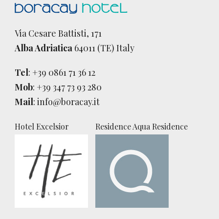
Via Cesare Battisti, 171
Alba Adriatica
64011 (TE) Italy
Tel
:
+39 0861 71 36 12
Mob
:
+39 347 73 93 280
Mail
:
info@boracay.it
Hotel Excelsior
Residence Aqua Residence