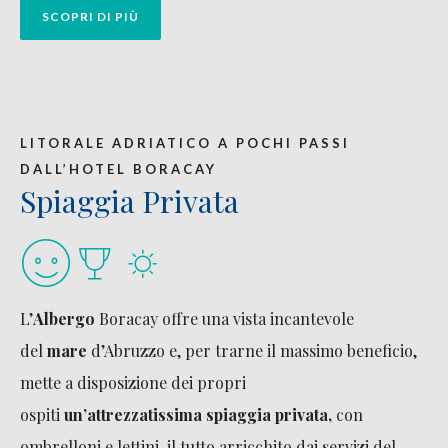
SCOPRI DI PIÙ
LITORALE ADRIATICO A POCHI PASSI
DALL’HOTEL BORACAY
Spiaggia Privata
L’
Albergo
Boracay offre una vista incantevole
del
mare
d’Abruzzo e, per trarne il massimo beneficio,
mette a disposizione dei propri
ospiti
un’attrezzatissima
spiaggia privata
,
con
ombrelloni e lettini, il tutto arricchito dai servizi del