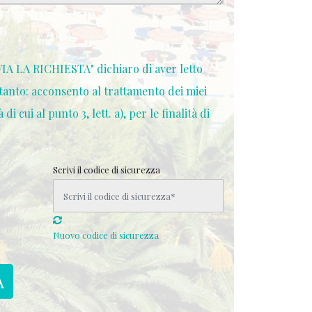
VIA LA RICHIESTA" dichiaro di aver letto
rtanto: acconsento al trattamento dei miei
di cui al punto 3, lett. a), per le finalità di
Scrivi il codice di sicurezza
Nuovo codice di sicurezza