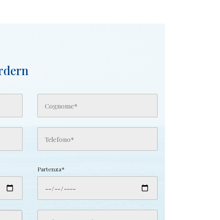
rdern
Partenza*