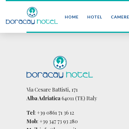
HOME
HOTEL
CAMER
Via Cesare Battisti, 171
Alba Adriatica
64011 (TE) Italy
Tel
:
+39 0861 71 36 12
Mob
:
+39 347 73 93 280