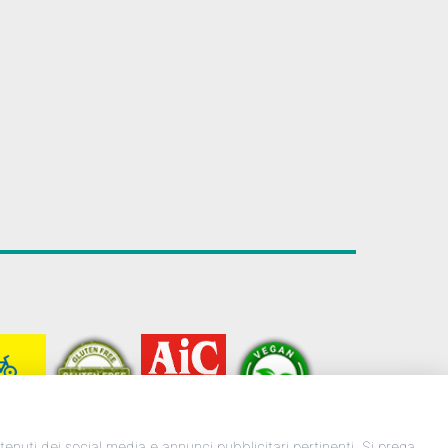
ontenuti dei social media e annunci pubblicitari pertinenti. Si prega