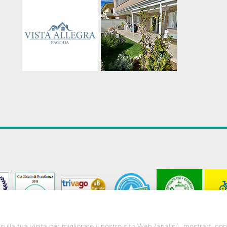
 sulla tua visita per migliorare il nostro sito Web (analisi), mostrarti c